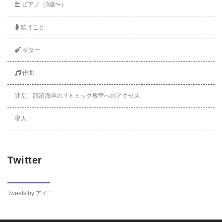
ピアノ（3歳〜）
歌うこと
ギター
作曲
辻堂、鵠沼海岸のリトミック教室へのアクセス
求人
Twitter
Tweets by アイニ